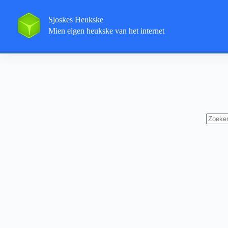
Sjoskes Heukske
Mien eigen heukske van het internet