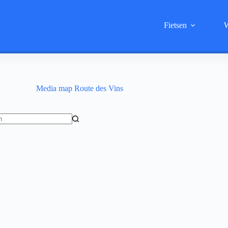
Fietsen
W
Media map
Route des Vins